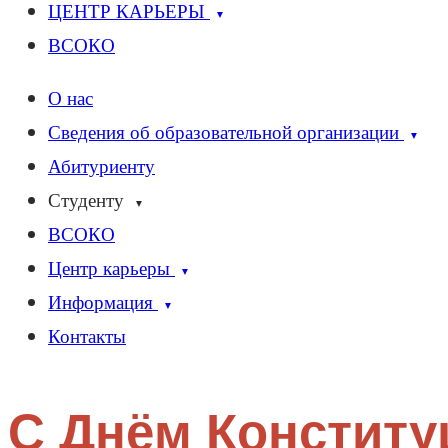
ЦЕНТР КАРЬЕРЫ
▼
ВСОКО
О нас
Сведения об образовательной организации
▼
Абитуриенту
Студенту
▼
ВСОКО
Центр карьеры
▼
Информация
▼
Контакты
С Днём Конститу