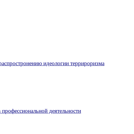
 распростронению идеологии террироризма
 профессиональной деятельности