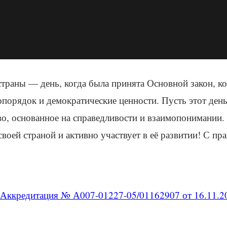
траны — день, когда была принята Основной закон, ко
опорядок и демократические ценности. Пусть этот ден
о, основанное на справедливости и взаимопонимании. 
воей страной и активно участвует в её развитии! С пр
Аккредитация № А007-01227-05/01162907 от 16.11.2